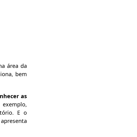
na área da
ciona, bem
onhecer as
r exemplo,
ório. E o
 apresenta