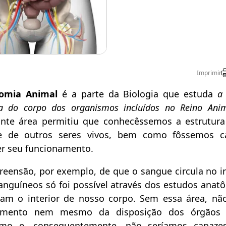
Imprimir
omia Animal
é a parte da Biologia que estuda
a
ra do corpo dos organismos incluídos no Reino Anim
nte área permitiu que conhecêssemos a estrutur
e de outros seres vivos, bem como fôssemos c
r seu funcionamento.
eensão, por exemplo, de que o sangue circula no in
anguíneos só foi possível através dos estudos anat
ram o interior de nosso corpo. Sem essa área, nã
imento nem mesmo da disposição dos órgãos
smo e, consequentemente, não seríamos capazes