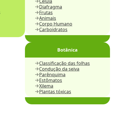
Célula
Diafragma
s
Frutas
Animais
Corpo Humano
Carboidratos
Botânica
Classificação das folhas
Condução da seiva
Parênquima
Estômatos
Xilema
Plantas tóxicas