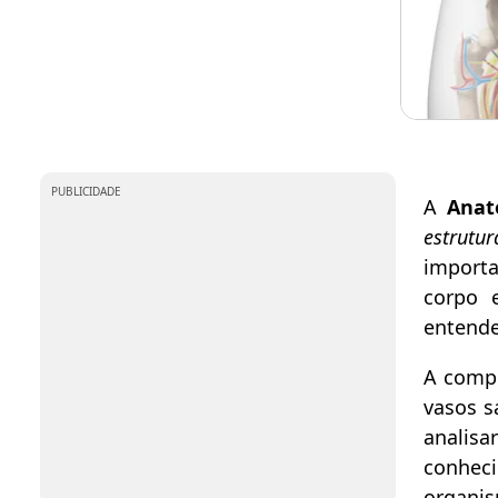
PUBLICIDADE
A
Anat
estrutu
importa
corpo 
entende
A compr
vasos s
analisa
conhec
organi