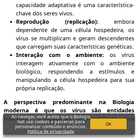
capacidade adaptativa é uma característica-
chave dos seres vivos.
Reprodução (replicação):
embora
dependente de uma célula hospedeira, os
vírus se multiplicam e geram descendentes
que carregam suas características genéticas.
Interação com o ambiente:
os vírus
interagem ativamente com o ambiente
biológico, respondendo a estímulos e
manipulando a célula hospedeira para sua
própria replicação.
A perspectiva predominante na Biologia
moderna é que os vírus são entidades
Ao navegar, você aceita que o Biologia
biológicas obrigatórias intracelulares que
Net use cookies e parcerias para
OK
estão na fronteira entre o vivo e o não vivo
.
personalizar conteúdo e anúncios.
Política de privacidade
Eles exibem algumas características de vida