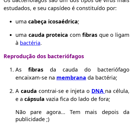
Os bacteriófagos são um dos tipos de vírus mais
estudados, e seu capsídeo é constituído por:
uma
cabeça icosaédrica
;
uma
cauda proteica
com
fibras
que o ligam
à
bactéria
.
Reprodução dos bacteriófagos
As
fibras
da cauda do bacteriófago
encaixam-se na
membrana
da bactéria;
A
cauda
contrai-se e injeta o
DNA
na célula,
e a
cápsula
vazia fica do lado de fora;
Não pare agora... Tem mais depois da
publicidade ;)