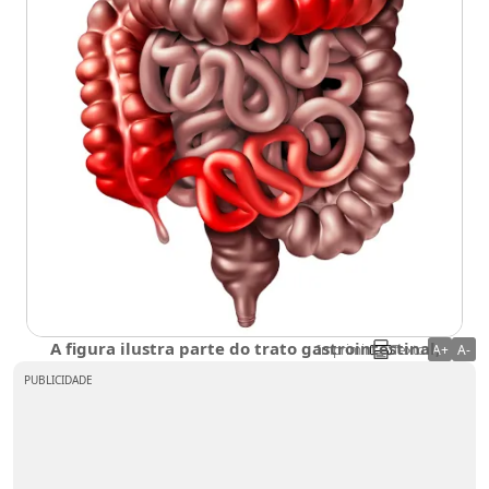
A figura ilustra parte do trato gastrointestinal,
Imprimir
Texto:
A+
A-
destacando em vermelho as diferentes regiões que
PUBLICIDADE
podem ser afetadas pela doença de Crohn.