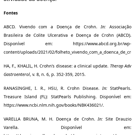
Fontes
ABCD. Vivendo com a Doença de Crohn.
In:
Associação
Brasileira de Colite Ulcerativa e Doença de Crohn (ABCD).
Disponível em: https://www.abcd.org.br/wp-
content/uploads/2021/02/folheto_vivendo_com_a_doenca_de_cro
HA, F., KHALIL, H. Crohn’s disease: a clinical update.
Therap Adv
Gastroenterol
, v. 8, n. 6, p. 352-359, 2015.
RANASINGHE, I. R., HSU, R. Crohn Disease.
In:
StatPearls.
Treasure Island (FL): StatPearls Publishing. Disponível em:
https://www.ncbi.nlm.nih.gov/books/NBK436021/.
VARELLA BRUNA, M. H. Doença de Crohn.
In:
Site Drauzio
Varella. Disponível em: