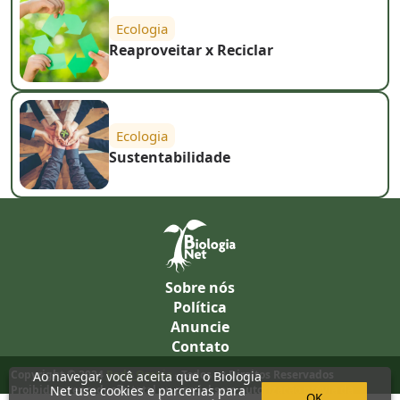
Ecologia
Reaproveitar x Reciclar
Ecologia
Sustentabilidade
Sobre nós
Política
Anuncie
Contato
Copyright © 2024
Rede Omnia
- Todos os Direitos Reservados
Ao navegar, você aceita que o Biologia
Proibida a reprodução total ou parcial sem autorização prévia da
Net use cookies e parcerias para
OK