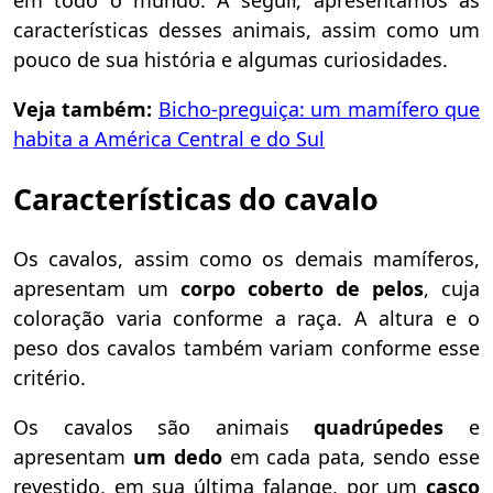
em todo o mundo. A seguir, apresentamos as
características desses animais, assim como um
pouco de sua história e algumas curiosidades.
Veja também:
Bicho-preguiça: um mamífero que
habita a América Central e do Sul
Características do cavalo
Os cavalos, assim como os demais mamíferos,
apresentam um
corpo coberto de pelos
, cuja
coloração varia conforme a raça. A altura e o
peso dos cavalos também variam conforme esse
critério.
Os cavalos são animais
quadrúpedes
e
apresentam
um
dedo
em cada pata, sendo esse
revestido, em sua última falange, por um
casco