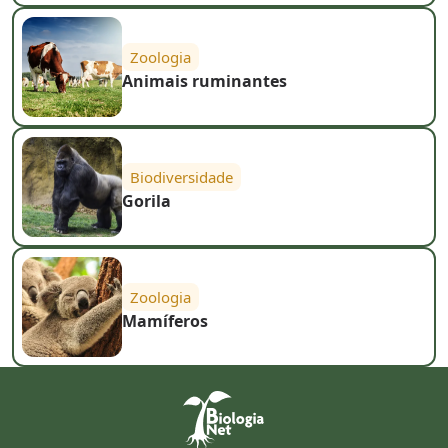
Zoologia
Animais ruminantes
Biodiversidade
Gorila
Zoologia
Mamíferos