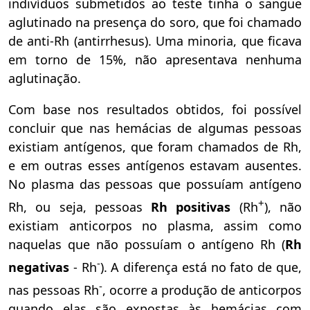
indivíduos submetidos ao teste tinha o sangue
aglutinado na presença do soro, que foi chamado
de anti-Rh (antirrhesus). Uma minoria, que ficava
em torno de 15%, não apresentava nenhuma
aglutinação.
Com base nos resultados obtidos, foi possível
concluir que nas hemácias de algumas pessoas
existiam antígenos, que foram chamados de Rh,
e em outras esses antígenos estavam ausentes.
No plasma das pessoas que possuíam antígeno
+
Rh, ou seja, pessoas
Rh positivas
(Rh
), não
existiam anticorpos no plasma, assim como
naquelas que não possuíam o antígeno Rh (
Rh
-
negativas
- Rh
). A diferença está no fato de que,
-
nas pessoas Rh
, ocorre a produção de anticorpos
quando elas são expostas às hemácias com