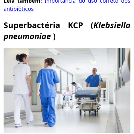
Leia
também:
Importância do uso correto dos
antibióticos
Superbactéria KCP (
Klebsiella
pneumoniae
)