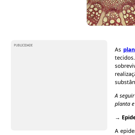
PUBLICIDADE
As
plan
tecido
sobrev
realiz
substân
A seguir
planta e
→
Epid
A epide