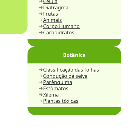
Célula
Diafragma
Frutas
Animais
Corpo Humano
Carboidratos
Botânica
Classificação das folhas
Condução da seiva
Parênquima
Estômatos
Xilema
Plantas tóxicas