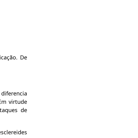
icação. De
diferencia
Em virtude
ataques de
esclereides