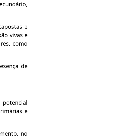
cundário,
tapostas e
são vivas e
ares, como
resença de
 potencial
rimárias e
imento, no