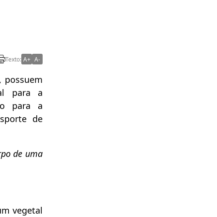
Texto:
A+
A-
s, possuem
al para a
do para a
nsporte de
orpo de uma
.
um vegetal