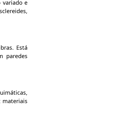
 variado e
lereides,
bras. Está
om paredes
uimáticas,
 materiais