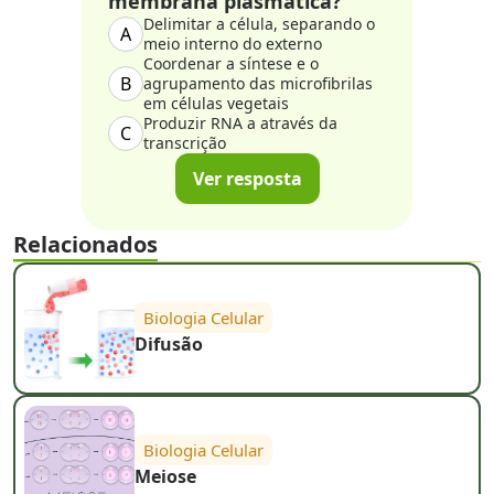
membrana plasmática?
Delimitar a célula, separando o
A
meio interno do externo
Coordenar a síntese e o
B
agrupamento das microfibrilas
em células vegetais
Produzir RNA a através da
C
transcrição
Ver resposta
Relacionados
Biologia Celular
Difusão
Biologia Celular
Meiose