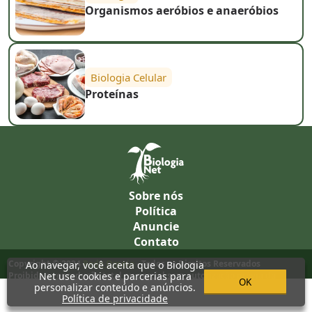
Organismos aeróbios e anaeróbios
Biologia Celular
Proteínas
Sobre nós
Política
Anuncie
Contato
Copyright © 2024
Rede Omnia
- Todos os Direitos Reservados
Ao navegar, você aceita que o Biologia
Net use cookies e parcerias para
Proibida a reprodução total ou parcial sem autorização prévia da
OK
personalizar conteúdo e anúncios.
equipe (Inciso I do Artigo 29 Lei 9.610/98), salvo para trabalhos
Política de privacidade
escolares. Todo conteúdo é para fins educacionais.