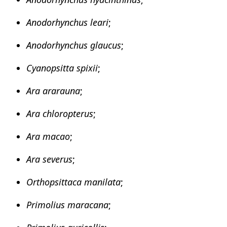
Anodorhynchus leari
;
Anodorhynchus glaucus
;
Cyanopsitta spixii
;
Ara ararauna
;
Ara chloropterus
;
Ara macao
;
Ara severus
;
Orthopsittaca manilata
;
Primolius maracana
;