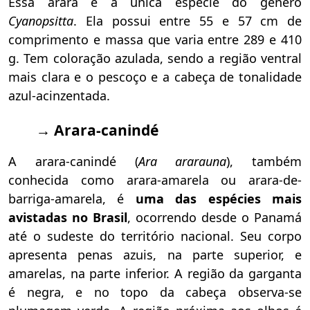
Essa arara é a única espécie do gênero
Cyanopsitta
. Ela
possui entre 55 e 57 cm de
comprimento e massa que varia entre 289 e 410
g. Tem coloração azulada, sendo a região ventral
mais clara e o pescoço e a cabeça de tonalidade
azul-acinzentada.
→ Arara-canindé
A arara-canindé (
Ara ararauna
), também
conhecida como arara-amarela ou arara-de-
barriga-amarela, é
uma das espécies mais
avistadas no Brasil
, ocorrendo desde o Panamá
até o sudeste do território nacional. Seu corpo
apresenta penas azuis, na parte superior, e
amarelas, na parte inferior. A região da garganta
é negra, e no topo da cabeça observa-se